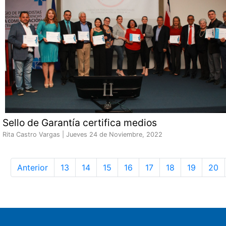
Sello de Garantía certifica medios
Rita Castro Vargas |
Jueves 24 de Noviembre, 2022
Anterior
13
14
15
16
17
18
19
20