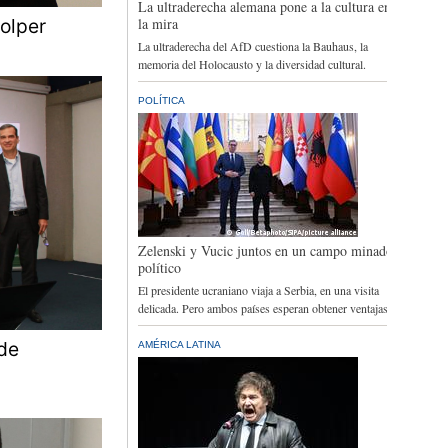
Colper
 de