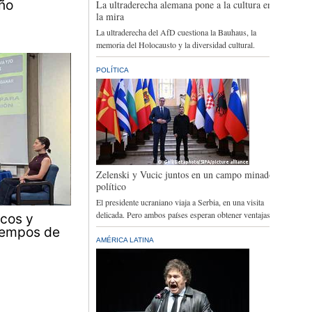
ño
icos y
tiempos de