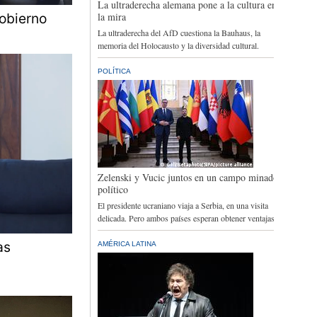
gobierno
as