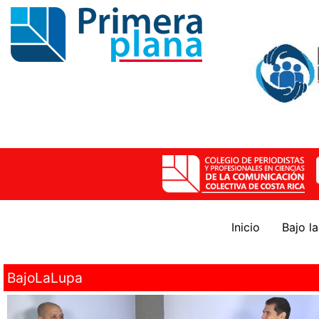
Inicio
Bajo l
BajoLaLupa