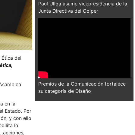
Paul Ulloa asume vicepresidencia de la
Junta Directiva del Colper
 Ética del
ética,
Premios de la Comunicación fortalece
 Asamblea
su categoría de Diseño
a en la
el Estado. Por
ón, y con ello
ilita la
, acciones,