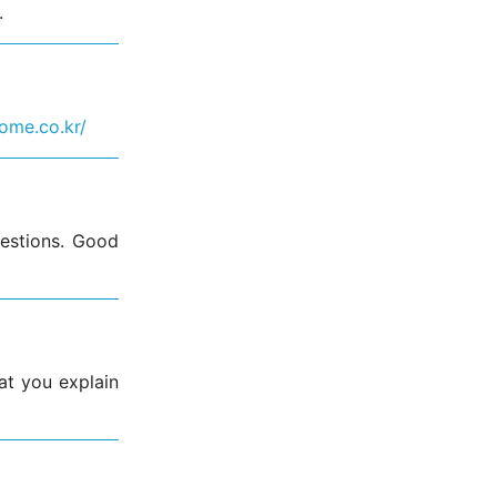
.
ome.co.kr/
uestions. Good
hat you explain