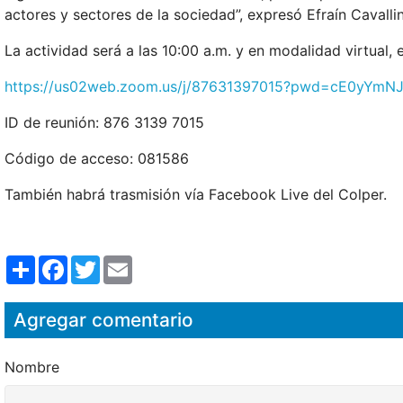
actores y sectores de la sociedad”, expresó Efraín Cavallin
La actividad será a las 10:00 a.m. y en modalidad virtual, 
https://us02web.zoom.us/j/87631397015?pwd=cE0yY
ID de reunión: 876 3139 7015
Código de acceso: 081586
También habrá trasmisión vía Facebook Live del Colper.
S
F
T
E
h
a
w
m
a
c
i
a
r
e
t
i
Agregar comentario
e
b
t
l
o
e
o
r
k
Nombre