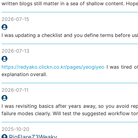
written blogs still matter in a sea of shallow content. Hop
2026-07-15
I was updating a checklist and you define terms before u
2026-07-13
https://redyako.clickn.co.kr/pages/yeogiyeo
I was tired o
explanation overall.
2026-07-11
I was revisiting basics after years away, so you avoid rep
failure modes clearly. Will test the suggested workflow t
2025-10-20
RioFlareZ3Weaky