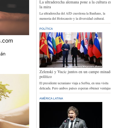
s.com
tán