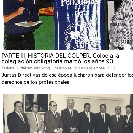
PARTE III, HISTORIA DEL COLPER. Golpe a la
colegiación obligatoria marcó los años 90
Tatiana Gutiérrez Wachong. |
Miércoles 18 de Septiembre, 2019
Juntas Directivas de esa época lucharon para defender lo
derechos de los profesionales