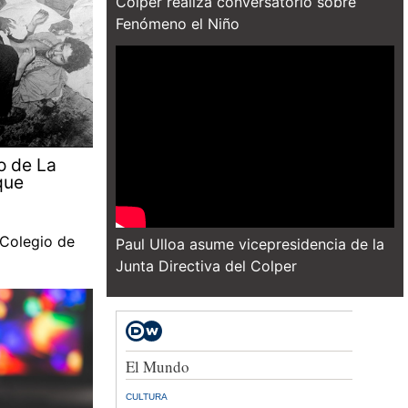
Colper realiza conversatorio sobre
Fenómeno el Niño
o de La
que
 Colegio de
Paul Ulloa asume vicepresidencia de la
Junta Directiva del Colper