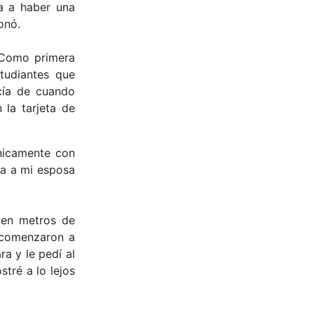
a a haber una
onó.
. Como primera
tudiantes que
cía de cuando
 la tarjeta de
únicamente con
ra a mi esposa
ien metros de
a comenzaron a
a y le pedí al
tré a lo lejos