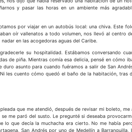
es, nos dijo que había reservado una habitación de un hot
ñarnos y pasar las horas en un ambiente más agradab
tamos por viajar en un autobús local: una chiva. Este fol
aban oír vallenatos a todo volumen, nos llevó al centro de
 nadar en las acogedoras aguas del Caribe.
 agradecerle su hospitalidad. Estábamos conversando cu
das de piña. Mientras comía esa delicia, pensé en cómo ib
se duro asunto para cuando fuéramos a salir de San Andrés,
Ni les cuento cómo quedó el baño de la habitación, tras de
pleada que me atendió, después de revisar mi boleto, me 
si se me paró del susto. Le pregunté si deseaba provocarme
 que lo que decía la muchacha era cierto. No me había pe
tagena, San Andrés por uno de Medellín a Barranquilla, la