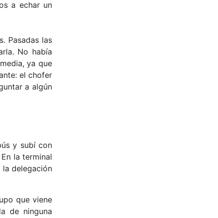
dos a echar un
s. Pasadas las
rla. No había
 media, ya que
ante: el chofer
guntar a algún
bús y subí con
 En la terminal
 la delegación
rupo que viene
da de ninguna