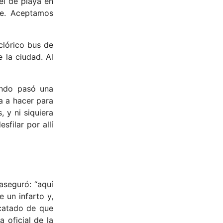
el de playa en
le. Aceptamos
clórico bus de
 la ciudad. Al
ando pasó una
a a hacer para
 y ni siquiera
sfilar por allí
aseguró: “aquí
 un infarto y,
rcatado de que
 oficial de la