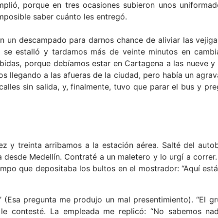
mplió, porque en tres ocasiones subieron unos uniforma
imposible saber cuánto les entregó.
n un descampado para darnos chance de aliviar las vejiga
a se estalló y tardamos más de veinte minutos en cambia
bidas, porque debíamos estar en Cartagena a las nueve y
os llegando a las afueras de la ciudad, pero había un agrav
lles sin salida, y, finalmente, tuvo que parar el bus y pre
ez y treinta arribamos a la estación aérea. Salté del auto
a desde Medellín. Contraté a un maletero y lo urgí a correr.
iempo que depositaba los bultos en el mostrador: “Aquí está
 (Esa pregunta me produjo un mal presentimiento). “El g
, le contesté. La empleada me replicó: “No sabemos na