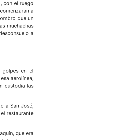
o, con el ruego
ra comenzaran a
 asombro que un
 Las muchachas
 desconsuelo a
 golpes en el
 esa aerolínea,
n custodia las
te a San José,
el restaurante
aquín, que era