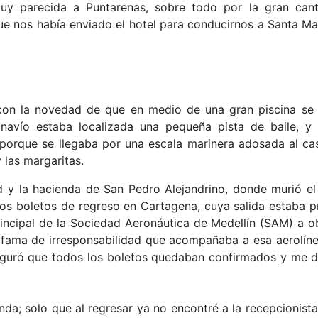
, muy parecida a Puntarenas, sobre todo por la gran can
e nos había enviado el hotel para conducirnos a Santa Mar
 con la novedad de que en medio de una gran piscina se
 navío estaba localizada una pequeña pista de baile, y
, porque se llegaba por una escala marinera adosada al ca
y las margaritas.
d y la hacienda de San Pedro Alejandrino, donde murió e
tros boletos de regreso en Cartagena, cuya salida estaba pr
incipal de la Sociedad Aeronáutica de Medellín (SAM) a ob
la fama de irresponsabilidad que acompañaba a esa aerolín
guró que todos los boletos quedaban confirmados y me d
enda; solo que al regresar ya no encontré a la recepcionist