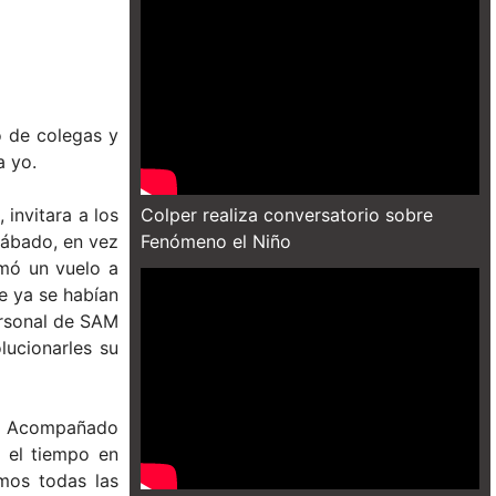
o de colegas y
a yo.
invitara a los
Colper realiza conversatorio sobre
sábado, en vez
Fenómeno el Niño
omó un vuelo a
e ya se habían
personal de SAM
lucionarles su
n. Acompañado
 el tiempo en
mos todas las