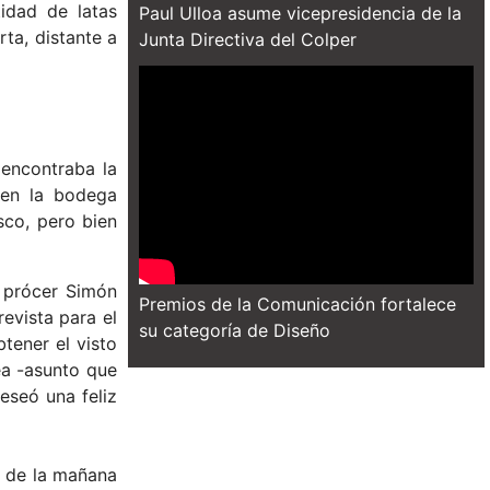
tidad de latas
Paul Ulloa asume vicepresidencia de la
ta, distante a
Junta Directiva del Colper
 encontraba la
 en la bodega
sco, pero bien
l prócer Simón
Premios de la Comunicación fortalece
evista para el
su categoría de Diseño
tener el visto
ea -asunto que
eseó una feliz
a de la mañana