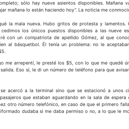
completo; sólo hay nueve asientos disponibles. Mañana v
ajar mañana lo están haciendo hoy”. La noticia me conmoci
iqué la mala nueva. Hubo gritos de protesta y lamentos
s cedimos los únicos puestos disponibles a las nueve es
ntré con un compatriota de apellido Gómez, al que cono
n al básquetbol. Él tenía un problema: no le aceptaban
$5.
go me arrepentí, le presté los $5, con lo que me quedé 
 salida. Eso sí, le di un número de teléfono para que avisa
se acercó a la terminal sino que se estacionó a unos c
s pasajeros que estaban aguardando en la sala de esper
 otro número telefónico, en caso de que el primero fallar
niformado dudaba si me daba permiso o no, a lo que le mos