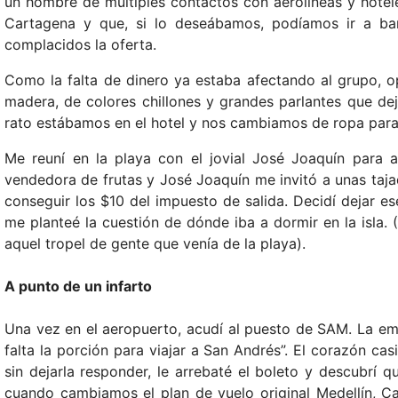
un hombre de múltiples contactos con aerolíneas y hotel
Cartagena y que, si lo deseábamos, podíamos ir a ba
complacidos la oferta.
Como la falta de dinero ya estaba afectando al grupo, op
madera, de colores chillones y grandes parlantes que dej
rato estábamos en el hotel y nos cambiamos de ropa para
Me reuní en la playa con el jovial José Joaquín para
vendedora de frutas y José Joaquín me invitó a unas taja
conseguir los $10 del impuesto de salida. Decidí dejar e
me planteé la cuestión de dónde iba a dormir en la isla. (
aquel tropel de gente que venía de la playa).
A punto de un infarto
Una vez en el aeropuerto, acudí al puesto de SAM. La em
falta la porción para viajar a San Andrés”. El corazón ca
sin dejarla responder, le arrebaté el boleto y descubrí
cuando cambiamos el plan de vuelo original Medellín, Car