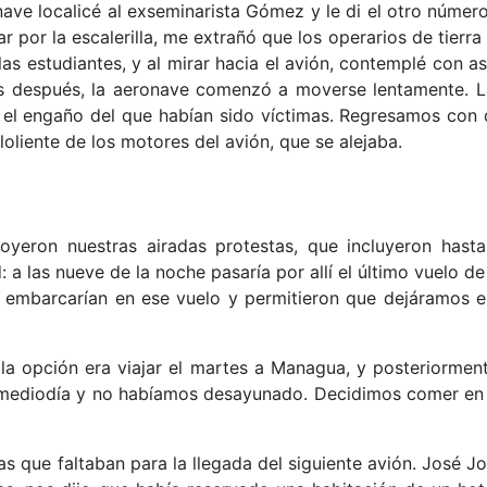
nave localicé al exseminarista Gómez y le di el otro númer
ar por la escalerilla, me extrañó que los operarios de tier
 las estudiantes, y al mirar hacia el avión, contemplé con
ntes después, la aeronave comenzó a moverse lentamente.
r el engaño del que habían sido víctimas. Regresamos con
oliente de los motores del avión, que se alejaba.
eron nuestras airadas protestas, que incluyeron hasta
 las nueve de la noche pasaría por allí el último vuelo de
 embarcarían en ese vuelo y permitieron que dejáramos e
a opción era viajar el martes a Managua, y posteriormen
i mediodía y no habíamos desayunado. Decidimos comer en 
s que faltaban para la llegada del siguiente avión. José Jo