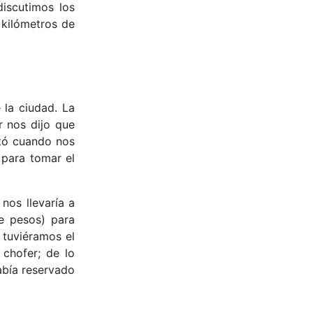
discutimos los
kilómetros de
 la ciudad. La
r nos dijo que
ltó cuando nos
 para tomar el
nos llevaría a
de pesos) para
 tuviéramos el
chofer; de lo
abía reservado