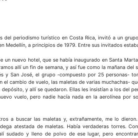
s del periodismo turístico en Costa Rica, invitó a un grup
n Medellín, a principios de 1979. Entre sus invitados estab
e un nuevo hotel, que se había inaugurado en Santa Marta, 
ramos allí un fin de semana, y así fue como la mañana del 
drés y San José, el grupo -compuesto por 25 personas- t
n el cambio de vuelo, las maletas de varias muchachas- qu
pósito, y allí se quedaron. Ellas les insistían a los del 
nuevo vuelo, pero nadie hacía nada en la aerolínea por so
otros a buscar las maletas y, extrañamente, me lo diero
odega atestada de maletas. Había verdaderas torres. Con
lí sudado y lleno de polvo de ese lugar, pero encontra