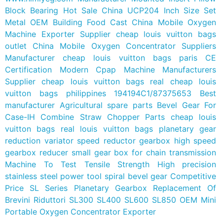
Block Bearing Hot Sale China UCP204 Inch Size Set
Metal OEM Building Food Cast
China Mobile Oxygen
Machine Exporter Supplier
cheap louis vuitton bags
outlet
China Mobile Oxygen Concentrator Suppliers
Manufacturer
cheap louis vuitton bags paris
CE
Certification Modern Cpap Machine Manufacturers
Supplier
cheap louis vuitton bags real
cheap louis
vuitton bags philippines
194194C1/87375653 Best
manufacturer Agricultural spare parts Bevel Gear For
Case-IH Combine Straw Chopper Parts
cheap louis
vuitton bags real louis vuitton bags
planetary gear
reduction variator speed reductor gearbox high speed
gearbox reducer small gear box for chain transmission
Machine To Test Tensile Strength
High precision
stainless steel power tool spiral bevel gear
Competitive
Price SL Series Planetary Gearbox Replacement Of
Brevini Riduttori SL300 SL400 SL600 SL850
OEM Mini
Portable Oxygen Concentrator Exporter