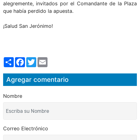
alegremente, invitados por el Comandante de la Plaza
que había perdido la apuesta.
¡Salud San Jerónimo!
S
F
T
E
h
a
w
m
a
c
i
a
r
e
t
i
Agregar comentario
e
b
t
l
o
e
o
r
k
Nombre
Correo Electrónico