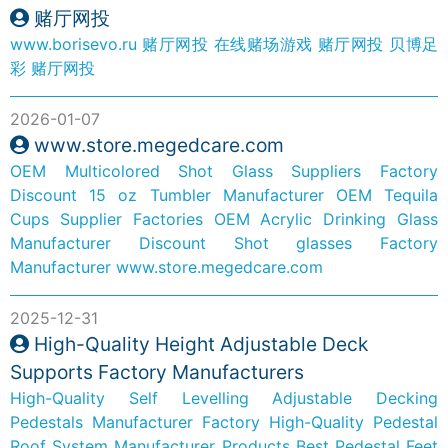
赌厅网投
www.borisevo.ru
赌厅网投
在线赌场游戏
赌厅网投
贝博足
彩
赌厅网投
2026-01-07
www.store.megedcare.com
OEM Multicolored Shot Glass Suppliers Factory
Discount 15 oz Tumbler Manufacturer
OEM Tequila
Cups Supplier Factories
OEM Acrylic Drinking Glass
Manufacturer
Discount Shot glasses Factory
Manufacturer
www.store.megedcare.com
2025-12-31
High-Quality Height Adjustable Deck
Supports Factory Manufacturers
High-Quality Self Levelling Adjustable Decking
Pedestals Manufacturer Factory
High-Quality Pedestal
Roof System Manufacturer Products
Best Pedestal Feet