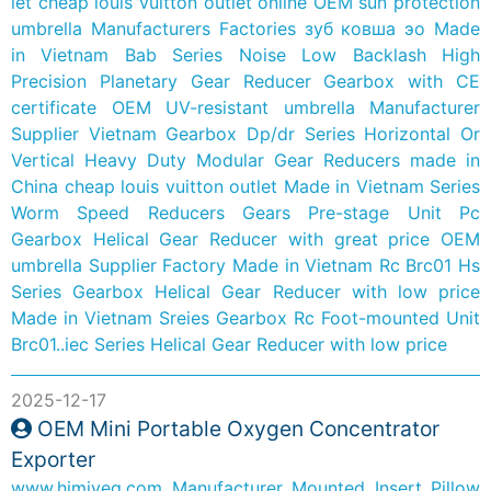
let
cheap louis vuitton outlet online
OEM sun protection
umbrella Manufacturers Factories
зуб ковша эо
Made
in Vietnam Bab Series Noise Low Backlash High
Precision Planetary Gear Reducer Gearbox with CE
certificate
OEM UV-resistant umbrella Manufacturer
Supplier
Vietnam Gearbox Dp/dr Series Horizontal Or
Vertical Heavy Duty Modular Gear Reducers made in
China
cheap louis vuitton outlet
Made in Vietnam Series
Worm Speed Reducers Gears Pre-stage Unit Pc
Gearbox Helical Gear Reducer with great price
OEM
umbrella Supplier Factory
Made in Vietnam Rc Brc01 Hs
Series Gearbox Helical Gear Reducer with low price
Made in Vietnam Sreies Gearbox Rc Foot-mounted Unit
Brc01..iec Series Helical Gear Reducer with low price
2025-12-17
OEM Mini Portable Oxygen Concentrator
Exporter
www.himiyeg.com
Manufacturer Mounted Insert Pillow