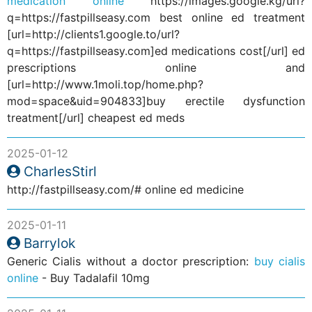
medication online
https://images.google.kg/url?
q=https://fastpillseasy.com best online ed treatment
[url=http://clients1.google.to/url?
q=https://fastpillseasy.com]ed medications cost[/url] ed
prescriptions online and
[url=http://www.1moli.top/home.php?
mod=space&uid=904833]buy erectile dysfunction
treatment[/url] cheapest ed meds
2025-01-12
CharlesStirl
http://fastpillseasy.com/# online ed medicine
2025-01-11
Barrylok
Generic Cialis without a doctor prescription:
buy cialis
online
- Buy Tadalafil 10mg