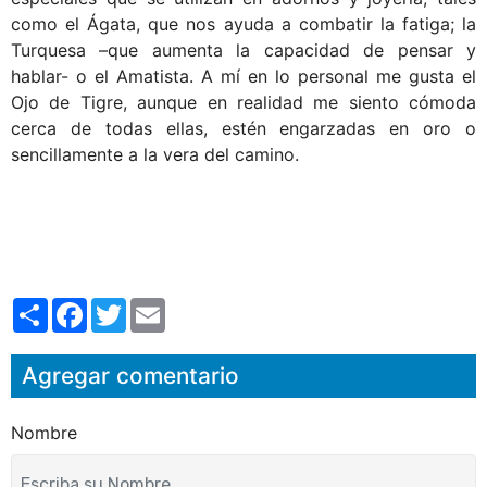
como el Ágata, que nos ayuda a combatir la fatiga; la
Turquesa –que aumenta la capacidad de pensar y
hablar- o el Amatista. A mí en lo personal me gusta el
Ojo de Tigre, aunque en realidad me siento cómoda
cerca de todas ellas, estén engarzadas en oro o
sencillamente a la vera del camino.
S
F
T
E
h
a
w
m
a
c
i
a
r
e
t
i
Agregar comentario
e
b
t
l
o
e
o
r
k
Nombre