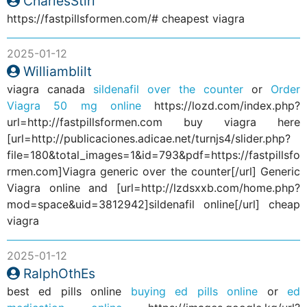
CharlesStirl
https://fastpillsformen.com/# cheapest viagra
2025-01-12
Williamblilt
viagra canada
sildenafil over the counter
or
Order
Viagra 50 mg online
https://lozd.com/index.php?
url=http://fastpillsformen.com buy viagra here
[url=http://publicaciones.adicae.net/turnjs4/slider.php?
file=180&total_images=1&id=793&pdf=https://fastpillsfo
rmen.com]Viagra generic over the counter[/url] Generic
Viagra online and [url=http://lzdsxxb.com/home.php?
mod=space&uid=3812942]sildenafil online[/url] cheap
viagra
2025-01-12
RalphOthEs
best ed pills online
buying ed pills online
or
ed