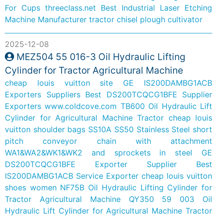
For Cups
threeclass.net
Best Industrial Laser Etching
Machine Manufacturer
tractor chisel plough cultivator
2025-12-08
MEZ504 55 016-3 Oil Hydraulic Lifting
Cylinder for Tractor Agricultural Machine
cheap louis vuitton site
GE IS200DAMBG1ACB
Exporters Suppliers
Best DS200TCQCG1BFE Supplier
Exporters
www.coldcove.com
TB600 Oil Hydraulic Lift
Cylinder for Agricultural Machine Tractor
cheap louis
vuitton shoulder bags
SS10A SS50 Stainless Steel short
pitch conveyor chain with attachment
WA1&WA2&WK1&WK2 and sprockets in steel
GE
DS200TCQCG1BFE Exporter Supplier
Best
IS200DAMBG1ACB Service Exporter
cheap louis vuitton
shoes women
NF75B Oil Hydraulic Lifting Cylinder for
Tractor Agricultural Machine
QY350 59 003 Oil
Hydraulic Lift Cylinder for Agricultural Machine Tractor