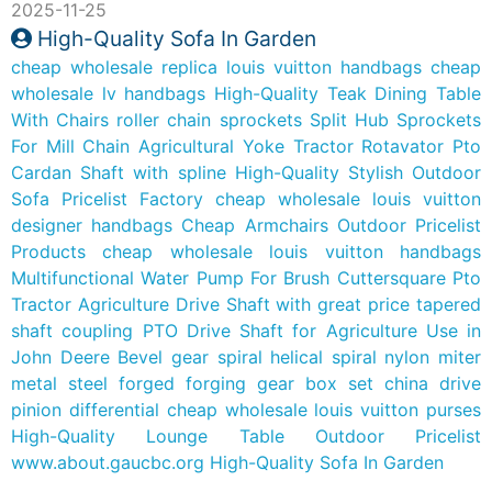
2025-11-25
High-Quality Sofa In Garden
cheap wholesale replica louis vuitton handbags
cheap
wholesale lv handbags
High-Quality Teak Dining Table
With Chairs
roller chain sprockets Split Hub Sprockets
For Mill Chain
Agricultural Yoke Tractor Rotavator Pto
Cardan Shaft with spline
High-Quality Stylish Outdoor
Sofa Pricelist Factory
cheap wholesale louis vuitton
designer handbags
Cheap Armchairs Outdoor Pricelist
Products
cheap wholesale louis vuitton handbags
Multifunctional Water Pump For Brush Cuttersquare Pto
Tractor Agriculture Drive Shaft with great price
tapered
shaft coupling PTO Drive Shaft for Agriculture Use in
John Deere
Bevel gear spiral helical spiral nylon miter
metal steel forged forging gear box set china drive
pinion differential
cheap wholesale louis vuitton purses
High-Quality Lounge Table Outdoor Pricelist
www.about.gaucbc.org
High-Quality Sofa In Garden