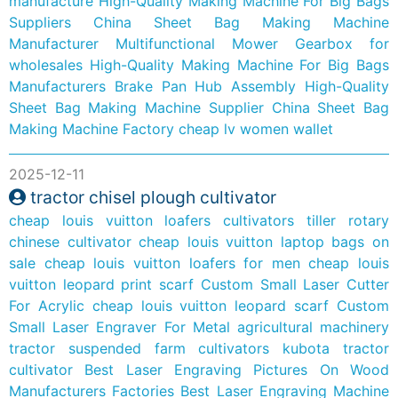
manufacture
High-Quality Making Machine For Big Bags
Suppliers
China Sheet Bag Making Machine
Manufacturer
Multifunctional Mower Gearbox for
wholesales
High-Quality Making Machine For Big Bags
Manufacturers
Brake Pan
Hub Assembly
High-Quality
Sheet Bag Making Machine Supplier
China Sheet Bag
Making Machine Factory
cheap lv women wallet
2025-12-11
tractor chisel plough cultivator
cheap louis vuitton loafers
cultivators tiller rotary
chinese cultivator
cheap louis vuitton laptop bags on
sale
cheap louis vuitton loafers for men
cheap louis
vuitton leopard print scarf
Custom Small Laser Cutter
For Acrylic
cheap louis vuitton leopard scarf
Custom
Small Laser Engraver For Metal
agricultural machinery
tractor suspended farm cultivators
kubota tractor
cultivator
Best Laser Engraving Pictures On Wood
Manufacturers Factories
Best Laser Engraving Machine