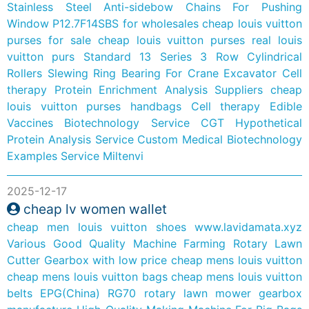
Stainless Steel Anti-sidebow Chains For Pushing
Window P12.7F14SBS for wholesales
cheap louis vuitton
purses for sale
cheap louis vuitton purses real louis
vuitton purs
Standard 13 Series 3 Row Cylindrical
Rollers Slewing Ring Bearing For Crane Excavator
Cell
therapy Protein Enrichment Analysis Suppliers
cheap
louis vuitton purses handbags
Cell therapy Edible
Vaccines Biotechnology Service
CGT Hypothetical
Protein Analysis Service
Custom Medical Biotechnology
Examples Service Miltenvi
2025-12-17
cheap lv women wallet
cheap men louis vuitton shoes
www.lavidamata.xyz
Various Good Quality Machine Farming Rotary Lawn
Cutter Gearbox with low price
cheap mens louis vuitton
cheap mens louis vuitton bags
cheap mens louis vuitton
belts
EPG(China) RG70 rotary lawn mower gearbox