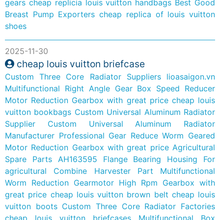
gears
cheap replicia louis vuitton handbags
Best Good
Breast Pump Exporters
cheap replica of louis vuitton
shoes
2025-11-30
cheap louis vuitton briefcase
Custom Three Core Radiator Suppliers
lioasaigon.vn
Multifunctional Right Angle Gear Box Speed Reducer
Motor Reduction Gearbox with great price
cheap louis
vuitton bookbags
Custom Universal Aluminum Radiator
Supplier
Custom Universal Aluminum Radiator
Manufacturer
Professional Gear Reduce Worm Geared
Motor Reduction Gearbox with great price
Agricultural
Spare Parts AH163595 Flange Bearing Housing For
agricultural Combine Harvester Part
Multifunctional
Worm Reduction Gearmotor High Rpm Gearbox with
great price
cheap louis vuitton brown belt
cheap louis
vuitton boots
Custom Three Core Radiator Factories
cheap louis vuitton briefcases
Multifunctional Box