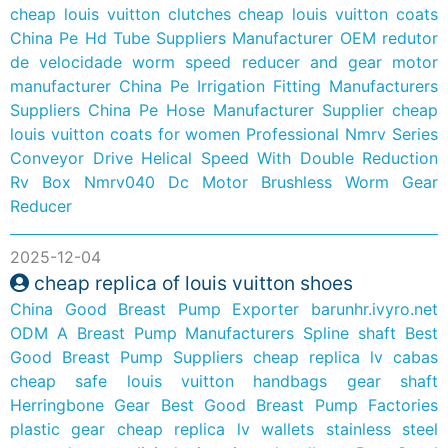
cheap louis vuitton clutches
cheap louis vuitton coats
China Pe Hd Tube Suppliers Manufacturer
OEM redutor
de velocidade worm speed reducer and gear motor
manufacturer
China Pe Irrigation Fitting Manufacturers
Suppliers
China Pe Hose Manufacturer Supplier
cheap
louis vuitton coats for women
Professional Nmrv Series
Conveyor Drive Helical Speed With Double Reduction
Rv Box Nmrv040 Dc Motor Brushless Worm Gear
Reducer
2025-12-04
cheap replica of louis vuitton shoes
China Good Breast Pump Exporter
barunhr.ivyro.net
ODM A Breast Pump Manufacturers
Spline shaft
Best
Good Breast Pump Suppliers
cheap replica lv cabas
cheap safe louis vuitton handbags
gear shaft
Herringbone Gear
Best Good Breast Pump Factories
plastic gear
cheap replica lv wallets
stainless steel