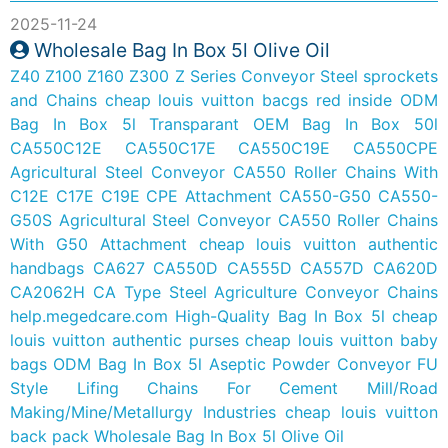
2025-11-24
Wholesale Bag In Box 5l Olive Oil
Z40 Z100 Z160 Z300 Z Series Conveyor Steel sprockets
and Chains
cheap louis vuitton bacgs red inside
ODM
Bag In Box 5l Transparant
OEM Bag In Box 50l
CA550C12E CA550C17E CA550C19E CA550CPE
Agricultural Steel Conveyor CA550 Roller Chains With
C12E C17E C19E CPE Attachment
CA550-G50 CA550-
G50S Agricultural Steel Conveyor CA550 Roller Chains
With G50 Attachment
cheap louis vuitton authentic
handbags
CA627 CA550D CA555D CA557D CA620D
CA2062H CA Type Steel Agriculture Conveyor Chains
help.megedcare.com
High-Quality Bag In Box 5l
cheap
louis vuitton authentic purses
cheap louis vuitton baby
bags
ODM Bag In Box 5l Aseptic
Powder Conveyor FU
Style Lifing Chains For Cement Mill/Road
Making/Mine/Metallurgy Industries
cheap louis vuitton
back pack
Wholesale Bag In Box 5l Olive Oil