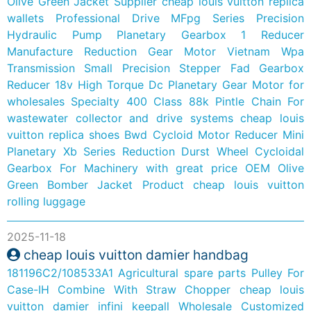
Olive Green Jacket Supplier
cheap louis vuitton replica
wallets
Professional Drive MFpg Series Precision
Hydraulic Pump Planetary Gearbox 1 Reducer
Manufacture Reduction Gear Motor
Vietnam Wpa
Transmission Small Precision Stepper Fad Gearbox
Reducer 18v High Torque Dc Planetary Gear Motor for
wholesales
Specialty 400 Class 88k Pintle Chain For
wastewater collector and drive systems
cheap louis
vuitton replica shoes
Bwd Cycloid Motor Reducer Mini
Planetary Xb Series Reduction Durst Wheel Cycloidal
Gearbox For Machinery with great price
OEM Olive
Green Bomber Jacket Product
cheap louis vuitton
rolling luggage
2025-11-18
cheap louis vuitton damier handbag
181196C2/108533A1 Agricultural spare parts Pulley For
Case-IH Combine With Straw Chopper
cheap louis
vuitton damier infini keepall
Wholesale Customized