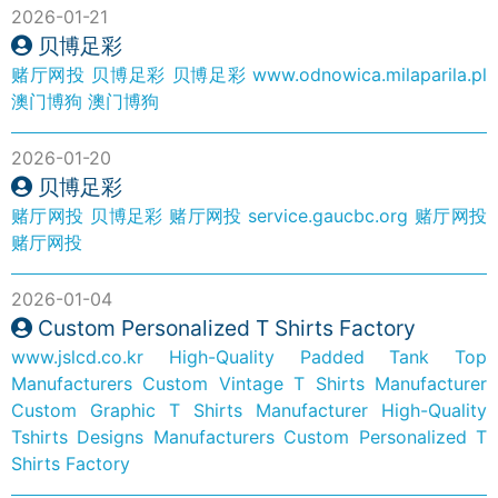
2026-01-21
贝博足彩
赌厅网投
贝博足彩
贝博足彩
www.odnowica.milaparila.pl
澳门博狗
澳门博狗
2026-01-20
贝博足彩
赌厅网投
贝博足彩
赌厅网投
service.gaucbc.org
赌厅网投
赌厅网投
2026-01-04
Custom Personalized T Shirts Factory
www.jslcd.co.kr
High-Quality Padded Tank Top
Manufacturers
Custom Vintage T Shirts Manufacturer
Custom Graphic T Shirts Manufacturer
High-Quality
Tshirts Designs Manufacturers
Custom Personalized T
Shirts Factory